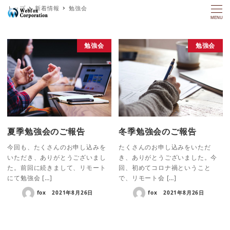
トップ
新着情報
勉強会
MENU
勉強会
勉強会
夏季勉強会のご報告
冬季勉強会のご報告
今回も、たくさんのお申し込みを
たくさんのお申し込みをいただ
いただき、ありがとうございまし
き、ありがとうございました。今
た。前回に続きまして、リモート
回、初めてコロナ禍ということ
にて勉強会 […]
で、リモート会 […]
fox
2021年8月26日
fox
2021年8月26日